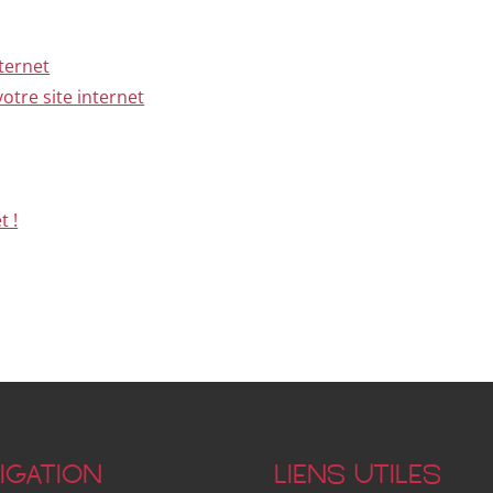
ternet
otre site internet
t !
IGATION
LIENS UTILES