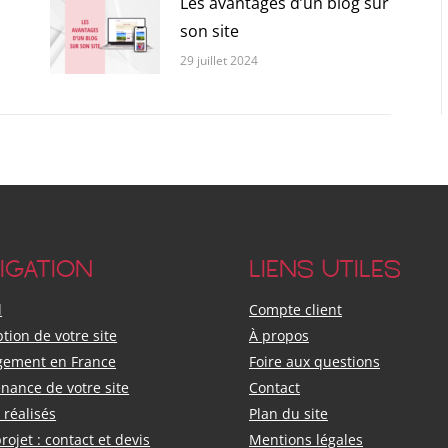
Les avantages d’un blog sur
son site
29 juillet 2024
IGATION
LIENS UTILES
l
Compte client
tion de votre site
À propos
gement en France
Foire aux questions
nance de votre site
Contact
 réalisés
Plan du site
rojet : contact et devis
Mentions légales