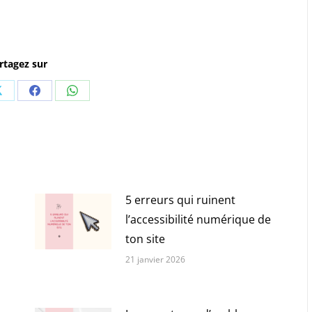
rtagez sur
r
Partager
Partager
Partager
sur
sur
sur
n
X
Facebook
WhatsApp
5 erreurs qui ruinent
l’accessibilité numérique de
ton site
21 janvier 2026