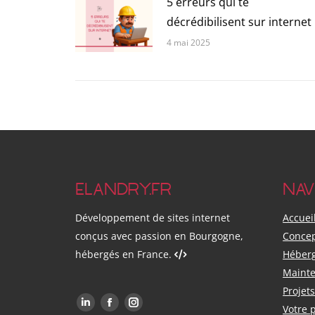
5 erreurs qui te
décrédibilisent sur internet
4 mai 2025
ELANDRY.FR
NAV
Développement de sites internet
Accuei
conçus avec passion en Bourgogne,
Concep
hébergés en France.
Héber
Mainte
Projets
Trouvez-nous sur :
Votre p
LinkedIn
Facebook
Instagram